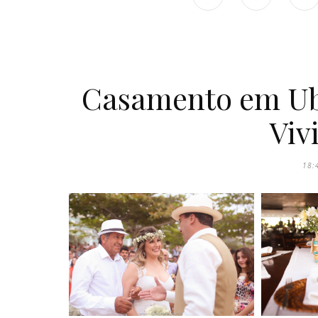
Casamento em Uba
Viv
18: