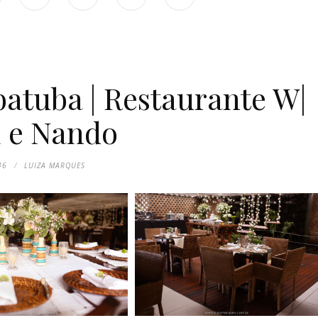
tuba | Restaurante W|
i e Nando
46
LUIZA MARQUES