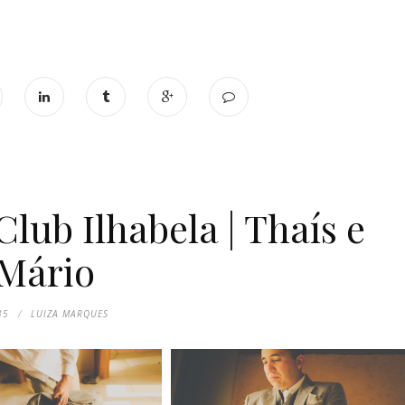
lub Ilhabela | Thaís e
Mário
35
LUIZA MARQUES