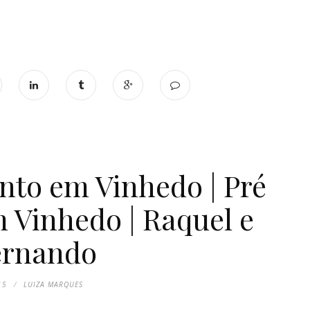
to em Vinhedo | Pré
Vinhedo | Raquel e
ernando
15
LUIZA MARQUES