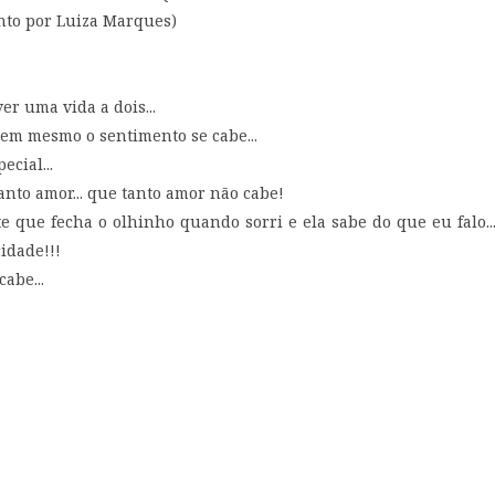
to por Luiza Marques)
er uma vida a dois...
em mesmo o sentimento se cabe...
cial...
anto amor... que tanto amor não cabe!
te que fecha o olhinho quando sorri e ela sabe do que eu falo..
cidade!!!
abe...